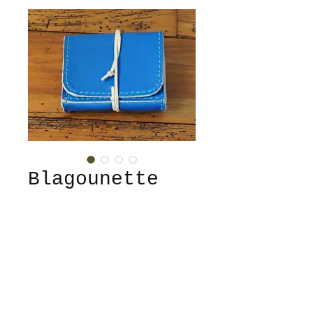
Blagounette
Petite blague à tabac en cuir
de bovin fleur corrigée
pigmentée, doublé croute de
cuir de porc bleu pastel.
La poche destinée à recevoir
Suivez-nous sur Instagram !
le tabac est doublée d'une