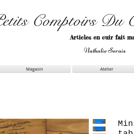
etits Comptoirs Du 
Articles en cuir fait m
Nathalie Serais
Magasin
Atelier
Min
tab