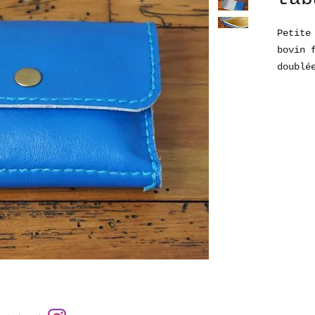
Petite
bovin 
doublé
pastel
La poc
tabac 
anglai
Frabri
la mai
Fabriq
Dimens
Couleu