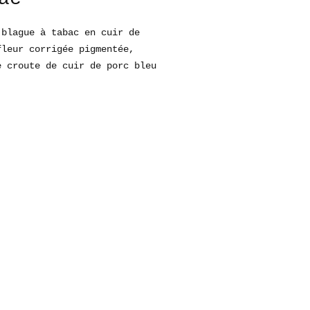
 blague à tabac en cuir de
fleur corrigée pigmentée,
e croute de cuir de porc bleu
.
he destinée à recevoir le
est doublée d'une feuille
se.
cation artisanale. Cousue à
n au point Sellier.
ué en France, à l'atelier.
ions fermée : 8,5 cm x 12 cm
r : Bleu