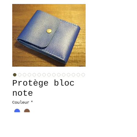
Protège bloc
note
Couleur
*
Petit protège bloc note, en
cuir de :